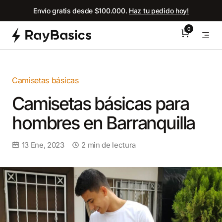
Saltar
Envío gratis desde $100.000.
Haz tu pedido hoy!
al
contenido
0
Me
Camisetas básicas
Camisetas básicas para
hombres en Barranquilla
13 Ene, 2023
2
min de lectura